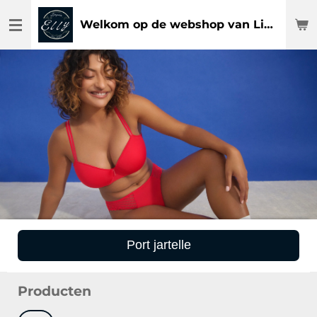
Ga
Welkom op de webshop van Lingerie Elly
direct
naar
de
hoofdinhoud
Port jartelle
Producten