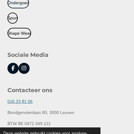
Ondergoed
Sport
Shape Wear
Sociale Media
F
I
a
n
c
s
e
t
Contacteer ons
b
a
o
g
o
r
016 23 81 06
k
a
m
Bondgenotenlaan 80, 3000 Leuven
BTW BE 0472.349.121
© 2020 - 2026 Lingerie Elly
Deze website gebruikt cookies voor analyse-