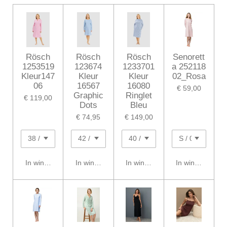
Rösch
Rösch
Rösch
Senorett
1253519
123674
1233701
a 252118
Kleur147
Kleur
Kleur
02_Rosa
06
16567
16080
€ 59,00
Graphic
Ringlet
€ 119,00
Dots
Bleu
€ 74,95
€ 149,00
In winkelwagen
In winkelwagen
In winkelwagen
In winkelwagen