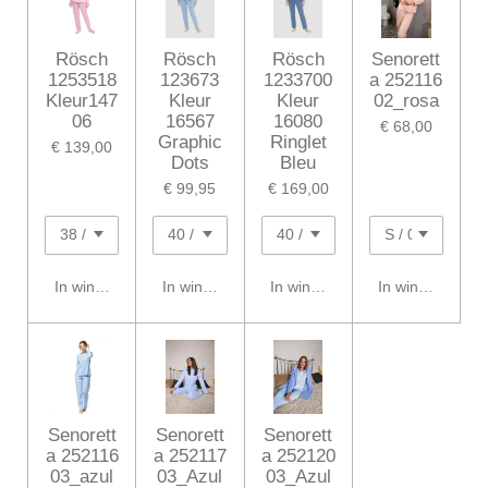
Rösch
Rösch
Rösch
Senorett
1253518
123673
1233700
a 252116
Kleur147
Kleur
Kleur
02_rosa
06
16567
16080
€ 68,00
Graphic
Ringlet
€ 139,00
Dots
Bleu
€ 99,95
€ 169,00
In winkelwagen
In winkelwagen
In winkelwagen
In winkelwagen
Senorett
Senorett
Senorett
a 252116
a 252117
a 252120
03_azul
03_Azul
03_Azul