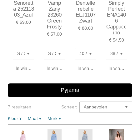
Senorett
Vamp
Dentelle
Simply
a 252118
Zany
rebelle
Perfect
03_Azul
23260
ELJ1107
ENA140
Green
Zwart
6
€ 59,00
Frosty
Cappucc
€ 88,00
ino
€ 57,00
€ 54,50
In winkelwagen
In winkelwagen
In winkelwagen
In winkelwagen
Pyjama
7 resultaten
Sorteer:
Kleur
▾
Maat
▾
Merk
▾