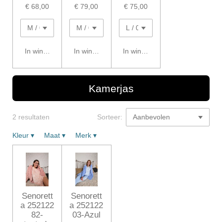
€ 68,00
€ 79,00
€ 75,00
In winkelwagen
In winkelwagen
In winkelwagen
Kamerjas
2 resultaten
Sorteer:
Kleur
▾
Maat
▾
Merk
▾
Senorett
Senorett
a 252122
a 252122
82-
03-Azul