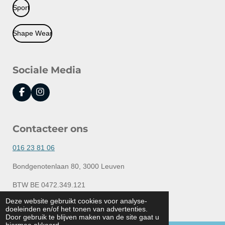
Sport
Shape Wear
Sociale Media
F
I
a
n
c
s
e
t
Contacteer ons
b
a
o
g
o
r
016 23 81 06
k
a
m
Bondgenotenlaan 80, 3000 Leuven
BTW BE 0472.349.121
© 2020 - 2026 Lingerie Elly
Deze website gebruikt cookies voor analyse-
doeleinden en/of het tonen van advertenties.
Powered by
JouwWeb
Door gebruik te blijven maken van de site gaat u
hiermee akkoord.