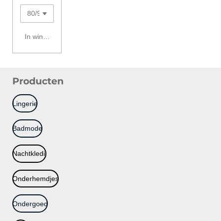
In winkelwagen
Producten
Lingerie
Badmode
Nachtkledij
Onderhemdjes
Ondergoed