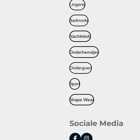
Lingerie
Badmode
Nachtkledij
Onderhemdjes
Ondergoed
Sport
Shape Wear
Sociale Media