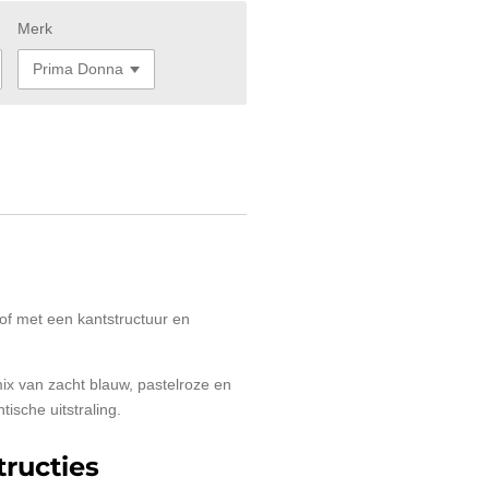
Merk
tof met een kantstructuur en
mix van zacht blauw, pastelroze en
ische uitstraling.
ructies