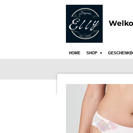
Ga
direct
naar
Welko
de
hoofdinhoud
HOME
SHOP
GESCHENKB