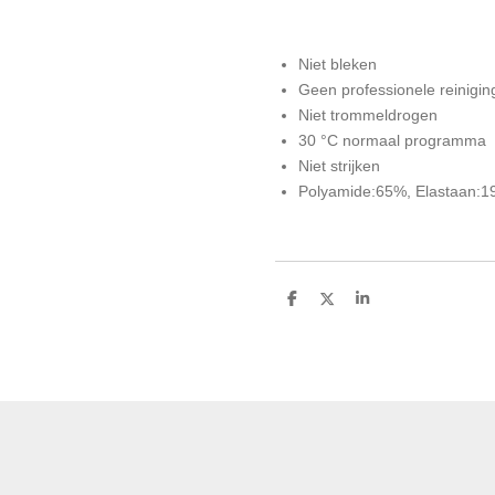
Niet bleken
Geen professionele reinigin
Niet trommeldrogen
30 °C normaal programma
Niet strijken
Polyamide:65%, Elastaan:1
D
D
S
e
e
h
l
e
a
e
l
r
n
e