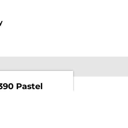
y
390 Pastel