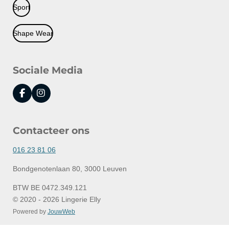
Sport
Shape Wear
Sociale Media
F
I
a
n
c
s
e
t
Contacteer ons
b
a
o
g
o
r
016 23 81 06
k
a
m
Bondgenotenlaan 80, 3000 Leuven
BTW BE 0472.349.121
© 2020 - 2026 Lingerie Elly
Powered by
JouwWeb