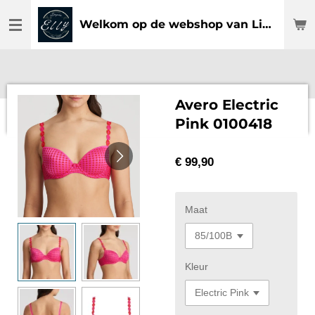
Ga
Welkom op de webshop van Lingerie Elly
direct
naar
de
hoofdinhoud
Avero Electric
Pink 0100418
€ 99,90
Maat
Kleur