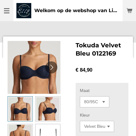
Ga
Welkom op de webshop van Lingerie Elly
direct
naar
de
hoofdinhoud
Tokuda Velvet
Bleu 0122169
€ 84,90
Maat
Kleur