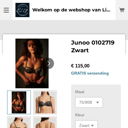
Ga
Welkom op de webshop van Lingerie Elly
direct
naar
de
hoofdinhoud
Junoo 0102719
Zwart
€ 115,00
GRATIS verzending
Maat
Kleur