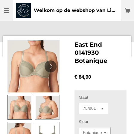
Ga
Welkom op de webshop van Lingerie Elly
direct
naar
de
hoofdinhoud
East End
0141930
Botanique
€ 84,90
Maat
Kleur