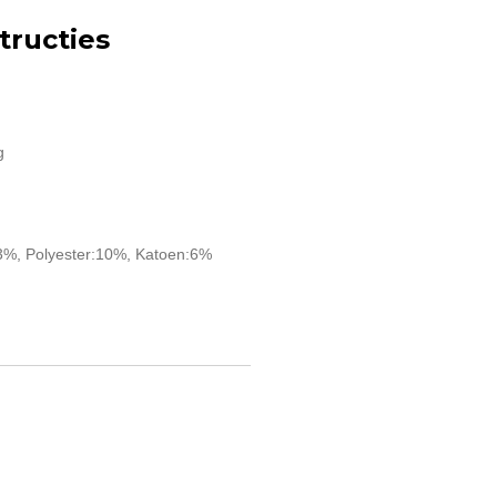
ructies
g
3%, Polyester:10%, Katoen:6%