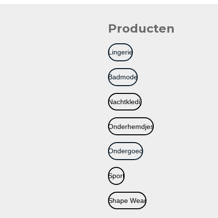
Producten
Lingerie
Badmode
Nachtkledij
Onderhemdjes
Ondergoed
Sport
Shape Wear