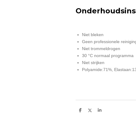
Onderhoudsinst
Niet bleken
Geen professionele reinigin
Niet trommeldrogen
30 °C normaal programma
Niet strijken
Polyamide:71%, Elastaan:1
D
D
S
e
e
h
l
e
a
e
l
r
n
e