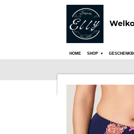
Ga
direct
naar
Welko
de
hoofdinhoud
HOME
SHOP
GESCHENKB