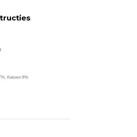
ructies
g
7%, Katoen:9%