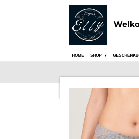
Ga
direct
naar
Welko
de
hoofdinhoud
HOME
SHOP
GESCHENKB