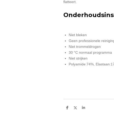
flatteert.
Onderhoudsinst
Niet bleken
Geen professionele reinigin
Niet trommeldrogen
30 °C normaal programma
Niet strijken
Polyamide:74%, Elastaan:1
D
D
S
e
e
h