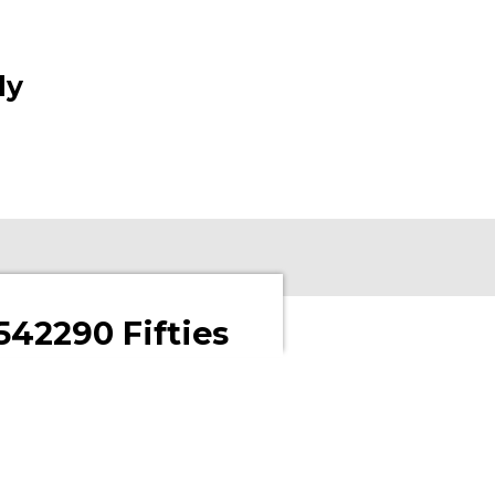
ly
542290 Fifties