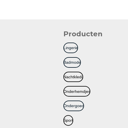
Producten
Lingerie
Badmode
Nachtkledij
Onderhemdjes
Ondergoed
Sport