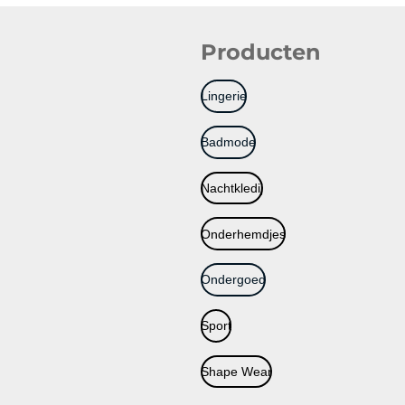
Producten
Lingerie
Badmode
Nachtkledij
Onderhemdjes
Ondergoed
Sport
Shape Wear