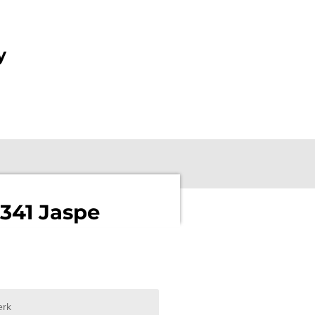
y
41 Jaspe
rk