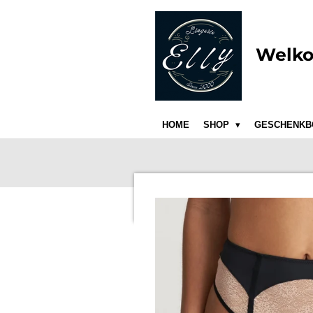
Ga
direct
naar
Welko
de
hoofdinhoud
HOME
SHOP
GESCHENKB