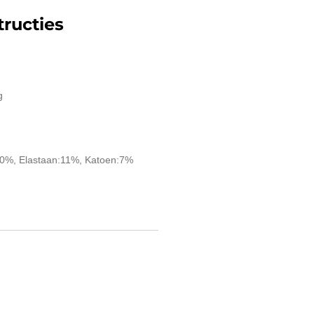
ructies
g
30%, Elastaan:11%, Katoen:7%