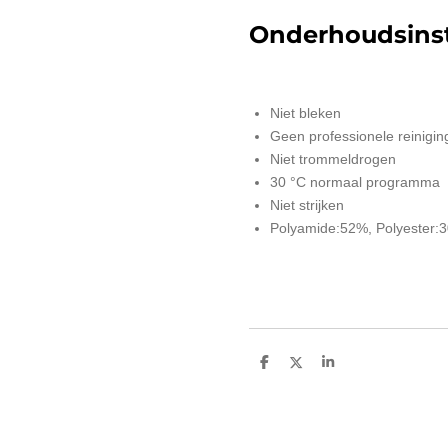
Onderhoudsinst
Niet bleken
Geen professionele reinigin
Niet trommeldrogen
30 °C normaal programma
Niet strijken
Polyamide:52%, Polyester:
D
D
S
e
e
h
l
e
a
e
l
r
n
e