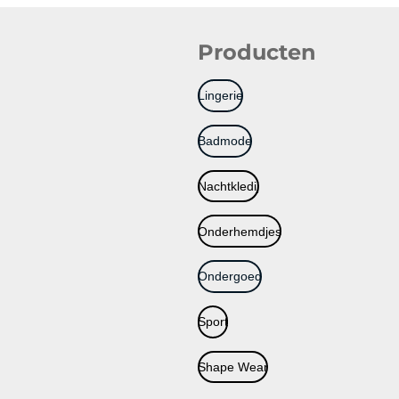
Producten
Lingerie
Badmode
Nachtkledij
Onderhemdjes
Ondergoed
Sport
Shape Wear