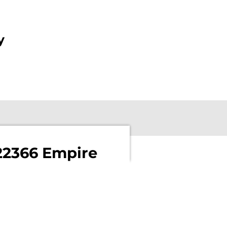
y
22366 Empire