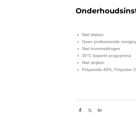
Onderhoudsinst
Niet bleken
Geen professionele reinigin
Niet trommeldrogen
30°C beperkt programma
Niet strijken
Polyamide:49%, Polyester:
D
D
S
e
e
h
l
e
a
e
l
r
n
e