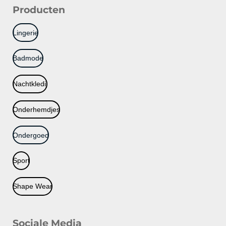
Producten
Lingerie
Badmode
Nachtkledij
Onderhemdjes
Ondergoed
Sport
Shape Wear
Sociale Media