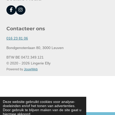
F
I
a
n
c
s
e
t
Contacteer ons
b
a
o
g
o
r
016 23 81 06
k
a
m
Bondgenotenlaan 80, 3000 Leuven
BTW BE 0472.349.121
© 2020 - 2026 Lingerie Elly
Powered by
JouwWeb
Deze website gebruikt cookies voor analyse-
doeleinden en/of het tonen van advertenties.
Door gebruik te blijven maken van de site gaat u
hiermee akkoord.