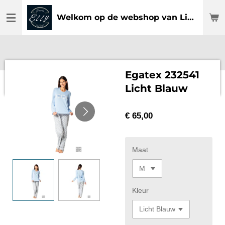
Ga
Welkom op de webshop van Lingerie Elly
direct
naar
de
hoofdinhoud
Egatex 232541
Licht Blauw
€ 65,00
Maat
Kleur