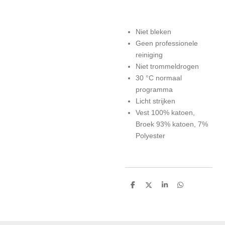
Niet bleken
Geen professionele
reiniging
Niet trommeldrogen
30 °C normaal
programma
Licht strijken
Vest 100% katoen,
Broek 93% katoen, 7%
Polyester
D
D
S
D
e
e
h
e
l
e
a
l
e
l
r
e
n
e
n