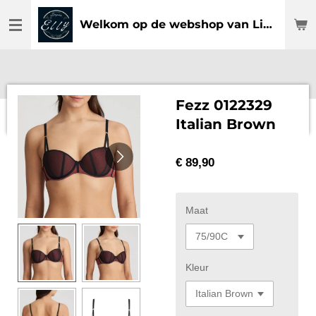
Ga
Welkom op de webshop van Lingerie Elly
direct
naar
de
hoofdinhoud
Fezz 0122329
Italian Brown
€ 89,90
Maat
Kleur