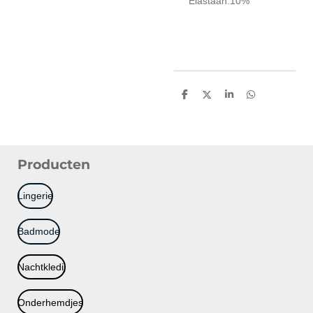
Elastaan:10%
D
D
S
D
e
e
h
e
l
e
a
l
e
l
r
e
n
e
n
Producten
Lingerie
Badmode
Nachtkledij
Onderhemdjes