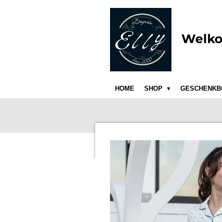
Ga
direct
naar
Welko
de
hoofdinhoud
HOME
SHOP
GESCHENKB