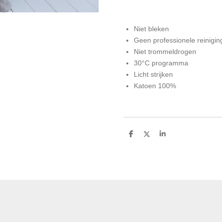
Niet bleken
Geen professionele reinigin
Niet trommeldrogen
30°C programma
Licht strijken
Katoen 100%
D
D
S
e
e
h
l
e
a
e
l
r
n
e