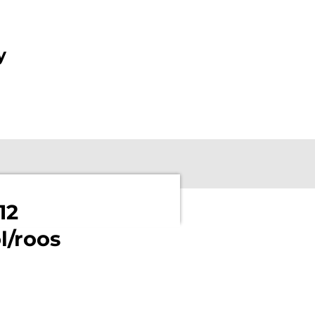
y
12
l/roos