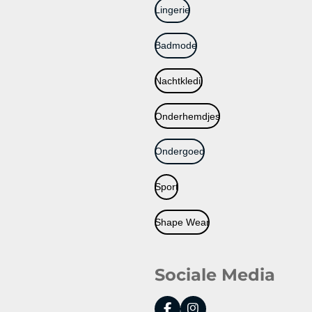
Lingerie
Badmode
Nachtkledij
Onderhemdjes
Ondergoed
Sport
Shape Wear
Sociale Media