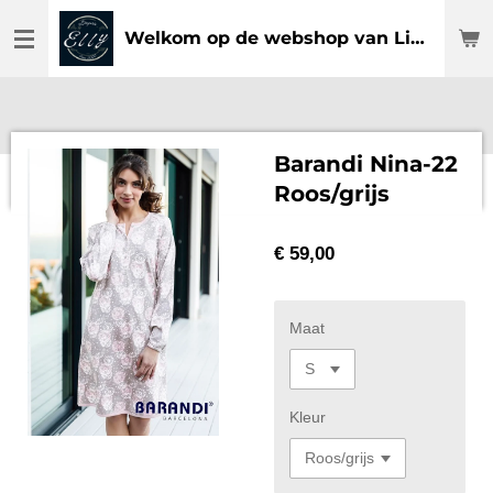
Ga
Welkom op de webshop van Lingerie Elly
direct
naar
de
hoofdinhoud
Barandi Nina-22
Roos/grijs
€ 59,00
Maat
Kleur