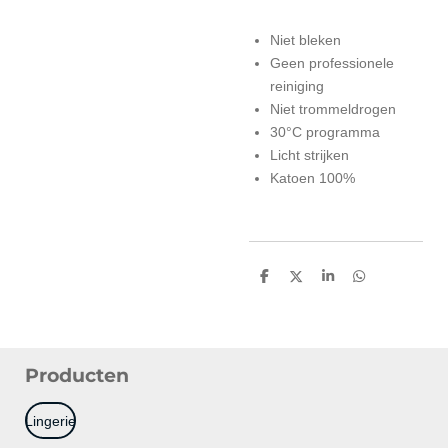
Niet bleken
Geen professionele
reiniging
Niet trommeldrogen
30°C programma
Licht strijken
Katoen 100%
D
D
S
D
e
e
h
e
l
e
a
l
e
l
r
e
n
e
n
Producten
Lingerie