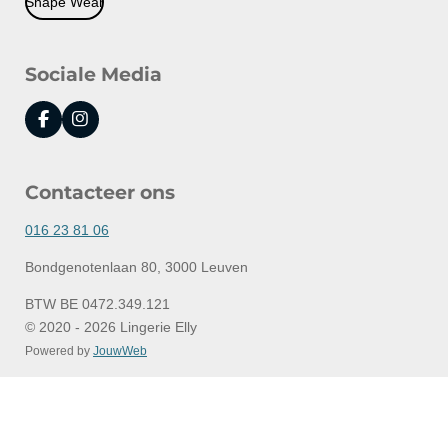
Shape Wear
Sociale Media
F
I
a
n
c
s
e
t
Contacteer ons
b
a
o
g
o
r
016 23 81 06
k
a
m
Bondgenotenlaan 80, 3000 Leuven
BTW BE 0472.349.121
© 2020 - 2026 Lingerie Elly
Powered by
JouwWeb