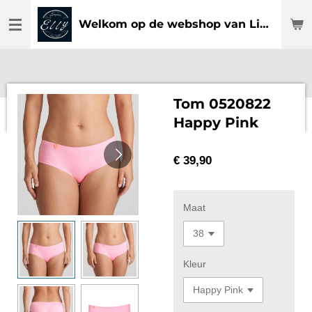
Ga
Welkom op de webshop van Lingerie Elly
direct
naar
de
hoofdinhoud
Tom 0520822
Happy Pink
€ 39,90
Maat
Kleur