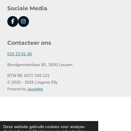
Sociale Media
F
I
a
n
c
s
e
t
Contacteer ons
b
a
o
g
o
r
016 23 81 06
k
a
m
Bondgenotenlaan 80, 3000 Leuven
BTW BE 0472.349.121
© 2020 - 2026 Lingerie Elly
Powered by
JouwWeb
Deze website gebruikt cookies voor analyse-