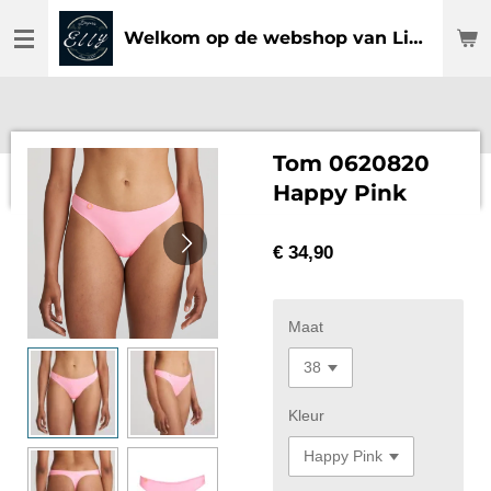
Ga
Welkom op de webshop van Lingerie Elly
direct
naar
de
hoofdinhoud
Tom 0620820
Happy Pink
€ 34,90
Maat
Kleur