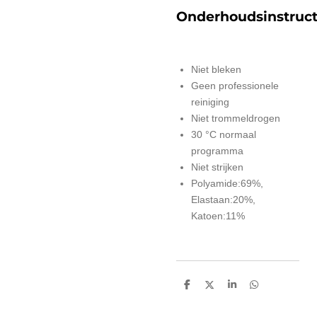
Onderhoudsinstruct
Niet bleken
Geen professionele
reiniging
Niet trommeldrogen
30 °C normaal
programma
Niet strijken
Polyamide:69%,
Elastaan:20%,
Katoen:11%
D
D
S
D
e
e
h
e
l
e
a
l