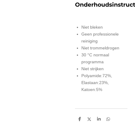
Onderhoudsinstruct
Niet bleken
Geen professionele
reiniging
Niet trommeldrogen
30 °C normaal
programma
Niet strijken
Polyamide:72%,
Elastaan:23%,
Katoen:5%
D
D
S
D
e
e
h
e
l
e
a
l
e
l
r
e