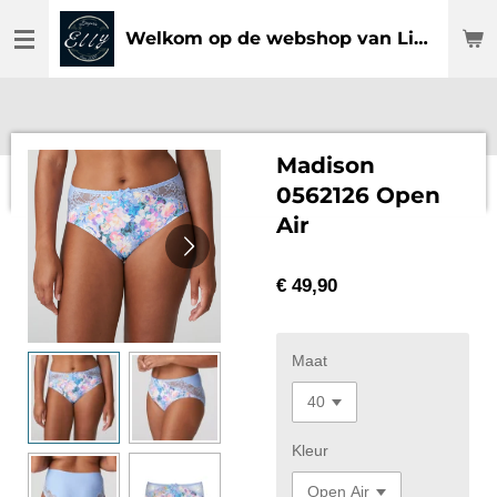
Ga
Welkom op de webshop van Lingerie Elly
direct
naar
de
hoofdinhoud
Madison
0562126 Open
Air
€ 49,90
Maat
Kleur