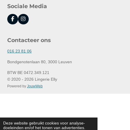
Sociale Media
F
I
a
n
c
s
e
t
Contacteer ons
b
a
o
g
o
r
016 23 81 06
k
a
m
Bondgenotenlaan 80, 3000 Leuven
BTW BE 0472.349.121
© 2020 - 2026 Lingerie Elly
Powered by
JouwWeb
Deze website gebruikt cookies voor analyse-
doeleinden en/of het tonen van advertenties.