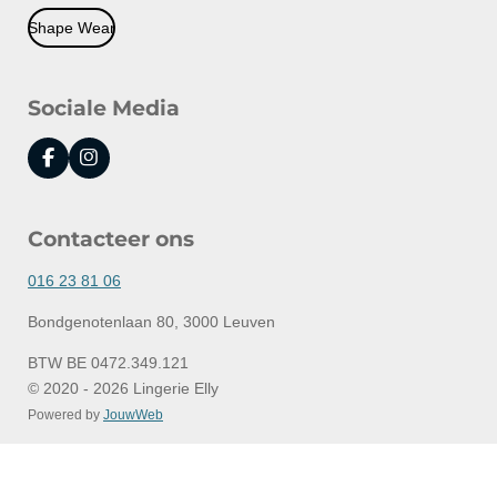
Shape Wear
Sociale Media
F
I
a
n
c
s
e
t
Contacteer ons
b
a
o
g
o
r
016 23 81 06
k
a
m
Bondgenotenlaan 80, 3000 Leuven
BTW BE 0472.349.121
© 2020 - 2026 Lingerie Elly
Powered by
JouwWeb