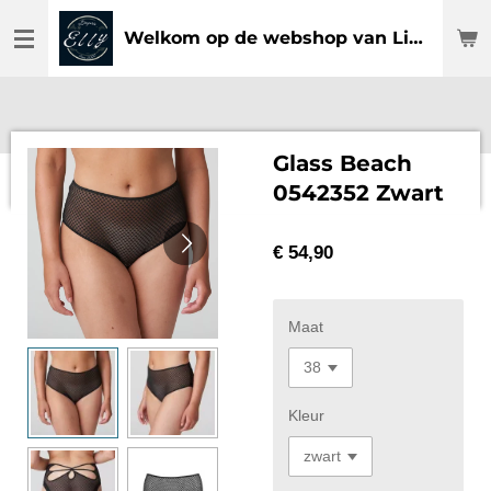
Ga
Welkom op de webshop van Lingerie Elly
direct
naar
de
hoofdinhoud
Glass Beach
0542352 Zwart
€ 54,90
Maat
Kleur