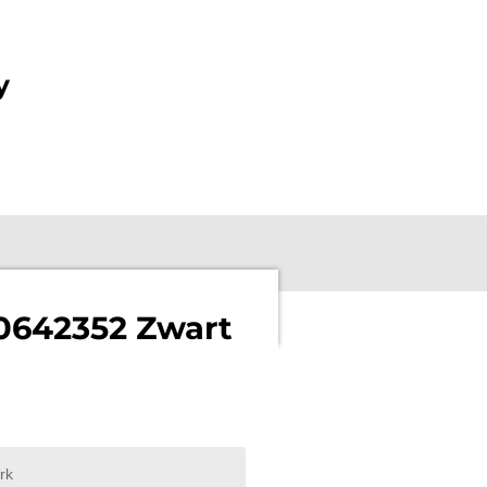
y
0642352 Zwart
rk