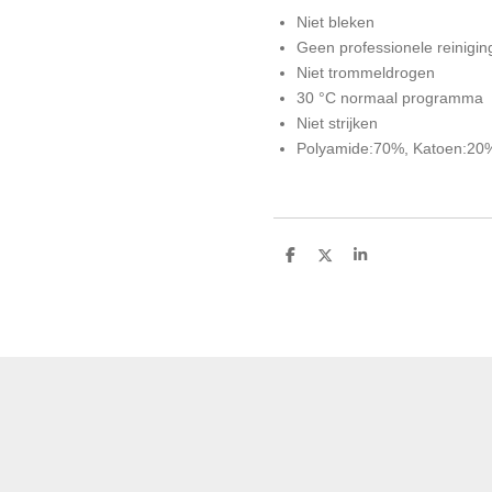
Niet bleken
Geen professionele reinigin
Niet trommeldrogen
30 °C normaal programma
Niet strijken
Polyamide:70%, Katoen:20
D
D
S
e
e
h
l
e
a
e
l
r
n
e