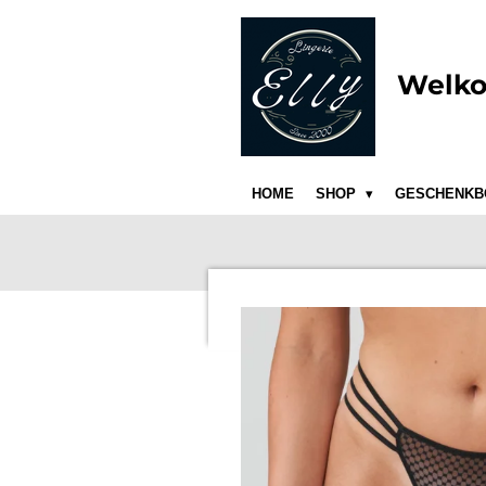
Ga
direct
naar
Welko
de
hoofdinhoud
HOME
SHOP
GESCHENKB