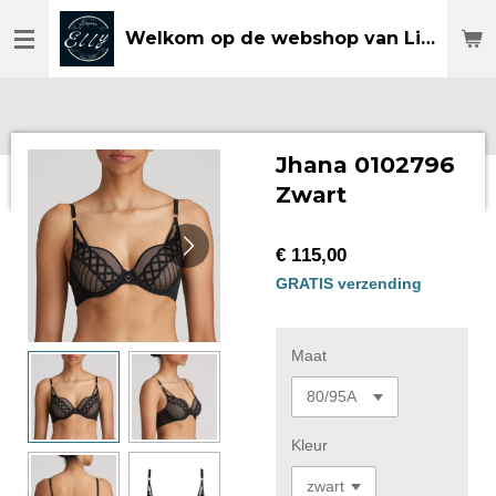
Ga
Welkom op de webshop van Lingerie Elly
direct
naar
de
hoofdinhoud
Jhana 0102796
Zwart
€ 115,00
GRATIS verzending
Maat
Kleur