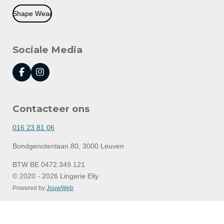
Shape Wear
Sociale Media
F
I
a
n
c
s
e
t
Contacteer ons
b
a
o
g
o
r
016 23 81 06
k
a
m
Bondgenotenlaan 80, 3000 Leuven
BTW BE 0472.349.121
© 2020 - 2026 Lingerie Elly
Powered by
JouwWeb