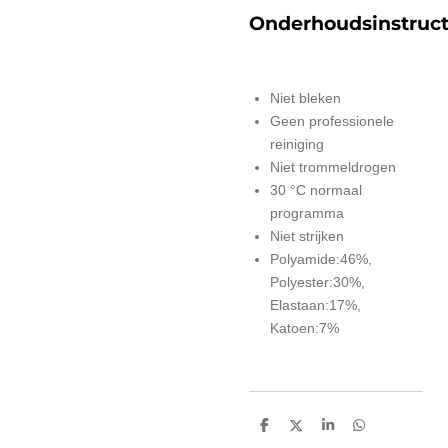
Onderhoudsinstruct
Niet bleken
Geen professionele
reiniging
Niet trommeldrogen
30 °C normaal
programma
Niet strijken
Polyamide:46%,
Polyester:30%,
Elastaan:17%,
Katoen:7%
D
D
S
D
e
e
h
e