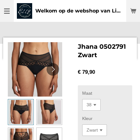
Ga
Welkom op de webshop van Lingerie Elly
direct
naar
de
hoofdinhoud
Jhana 0502791
Zwart
€ 79,90
Maat
Kleur