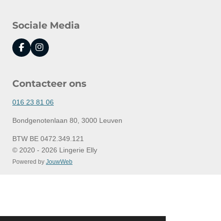
Sociale Media
F
I
a
n
c
s
e
t
Contacteer ons
b
a
o
g
o
r
016 23 81 06
k
a
m
Bondgenotenlaan 80, 3000 Leuven
BTW BE 0472.349.121
© 2020 - 2026 Lingerie Elly
Powered by
JouwWeb