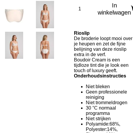
In
winkelwagen
Rioslip
De broderie loopt mooi over
je heupen en zet de fijne
belijning van deze rioslip
extra in de verf.
Boudoir Cream is een
tijdloze tint die je look een
touch of luxury geeft.
Onderhoudsinstructies
Niet bleken
Geen professionele
reiniging
Niet trommeldrogen
30 °C normaal
programma
Niet strijken
Polyamide:68%,
Polyester:14%,