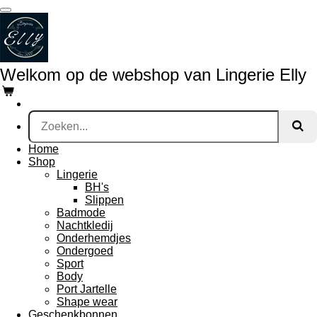
Ga
direct
naar
de
hoofdinhoud
Welkom op de webshop van Lingerie Elly
Home
Shop
Lingerie
BH's
Slippen
Badmode
Nachtkledij
Onderhemdjes
Ondergoed
Sport
Body
Port Jartelle
Shape wear
Geschenkbonnen