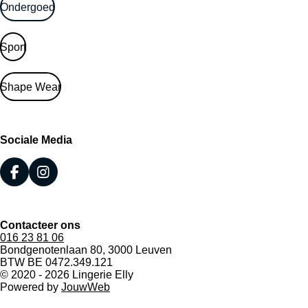
Ondergoed
Sport
Shape Wear
Sociale Media
F
I
a
n
c
s
e
t
Contacteer ons
b
a
016 23 81 06
o
g
Bondgenotenlaan 80, 3000 Leuven
o
r
BTW BE 0472.349.121
k
a
© 2020 - 2026 Lingerie Elly
m
Powered by
JouwWeb