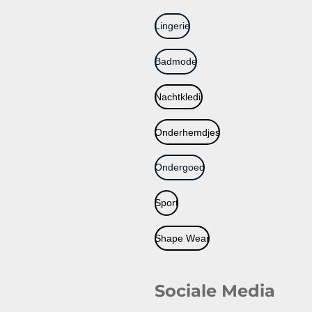
Lingerie
Badmode
Nachtkledij
Onderhemdjes
Ondergoed
Sport
Shape Wear
Sociale Media