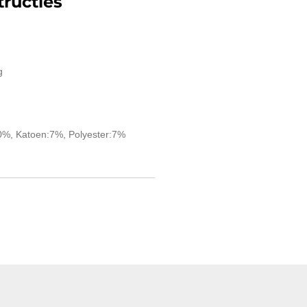
ructies
g
0%, Katoen:7%, Polyester:7%