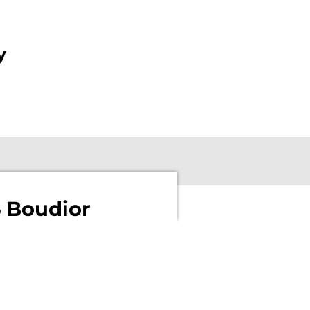
y
 Boudior