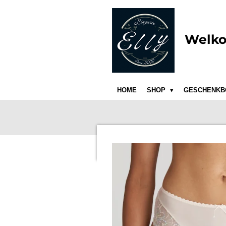
Ga
direct
naar
Welko
de
hoofdinhoud
HOME
SHOP
GESCHENKB