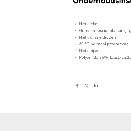
Onderhoudsinst
Niet bleken
Geen professionele reinigin
Niet trommeldrogen
30 °C normaal programma
Niet strijken
Polyamide:76%, Elastaan:1
D
D
S
e
e
h
l
e
a
e
l
r
n
e