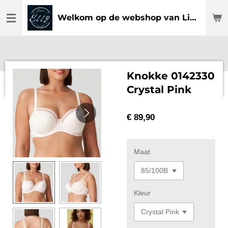
Ga
Welkom op de webshop van Lingerie Elly
direct
naar
de
hoofdinhoud
Knokke 0142330
Crystal Pink
€ 89,90
Maat
Kleur