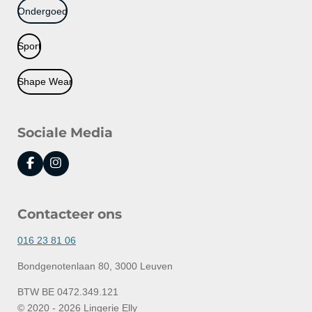
Ondergoed
Sport
Shape Wear
Sociale Media
F
I
a
n
c
s
e
t
Contacteer ons
b
a
o
g
o
r
016 23 81 06
k
a
m
Bondgenotenlaan 80, 3000 Leuven
BTW BE 0472.349.121
© 2020 - 2026 Lingerie Elly