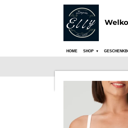
Ga
direct
naar
Welko
de
hoofdinhoud
HOME
SHOP
GESCHENKB