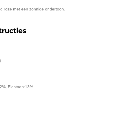
end roze met een zonnige ondertoon.
ructies
g
42%, Elastaan:13%