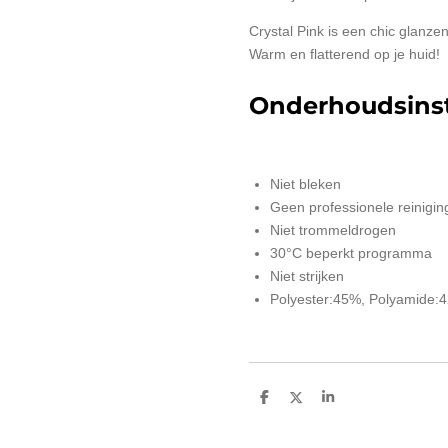
Crystal Pink is een chic glanz
Warm en flatterend op je huid!
Onderhoudsinst
Niet bleken
Geen professionele reinigin
Niet trommeldrogen
30°C beperkt programma
Niet strijken
Polyester:45%, Polyamide:
D
D
S
e
e
h
l
e
a
e
l
r