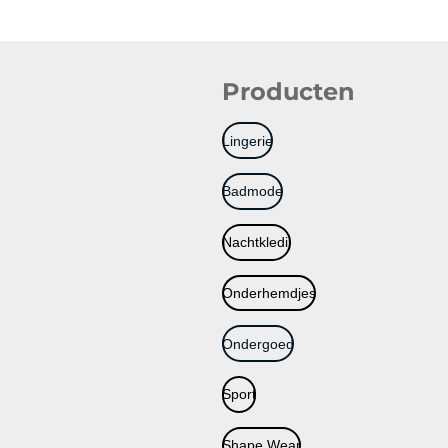
Producten
Lingerie
Badmode
Nachtkledij
Onderhemdjes
Ondergoed
Sport
Shape Wear