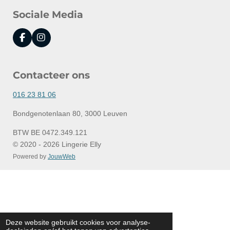
Sociale Media
F
I
a
n
c
s
e
t
Contacteer ons
b
a
o
g
o
r
016 23 81 06
k
a
m
Bondgenotenlaan 80, 3000 Leuven
BTW BE 0472.349.121
© 2020 - 2026 Lingerie Elly
Powered by
JouwWeb
Deze website gebruikt cookies voor analyse-