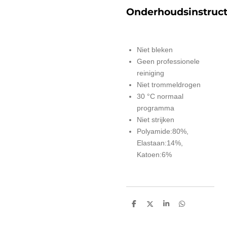
Onderhoudsinstruct
Niet bleken
Geen professionele
reiniging
Niet trommeldrogen
30 °C normaal
programma
Niet strijken
Polyamide:80%,
Elastaan:14%,
Katoen:6%
D
D
S
D
e
e
h
e
l
e
a
l