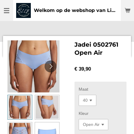
Ga
Welkom op de webshop van Lingerie Elly
direct
naar
de
hoofdinhoud
Jadei 0502761
Open Air
€ 39,90
Maat
Kleur