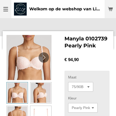
Ga
Welkom op de webshop van Lingerie Elly
direct
naar
de
hoofdinhoud
Manyla 0102739
Pearly Pink
€ 94,90
Maat
Kleur