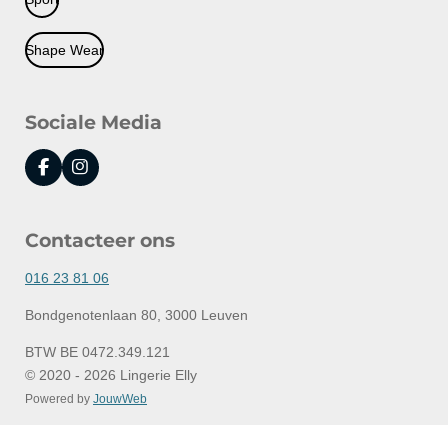
Shape Wear
Sociale Media
F
I
a
n
c
s
e
t
Contacteer ons
b
a
o
g
o
r
016 23 81 06
k
a
m
Bondgenotenlaan 80, 3000 Leuven
BTW BE 0472.349.121
© 2020 - 2026 Lingerie Elly
Powered by
JouwWeb