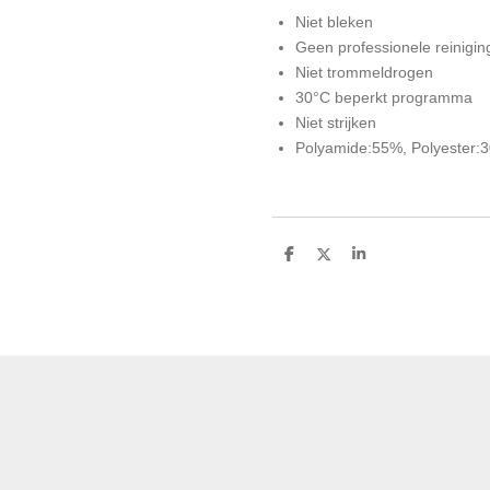
Niet bleken
Geen professionele reinigin
Niet trommeldrogen
30°C beperkt programma
Niet strijken
Polyamide:55%, Polyester:
D
D
S
e
e
h
l
e
a
e
l
r
n
e