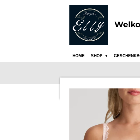
Ga
direct
naar
Welko
de
hoofdinhoud
HOME
SHOP
GESCHENKB