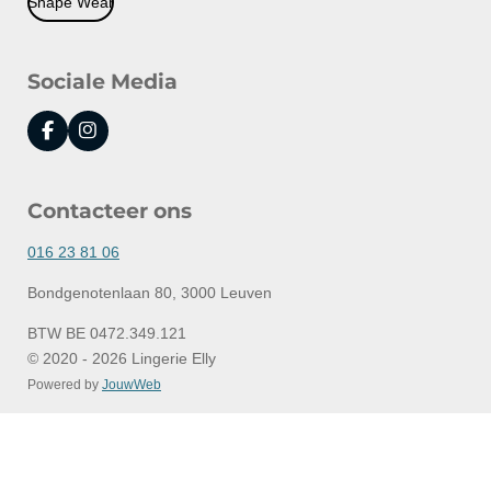
Shape Wear
Sociale Media
F
I
a
n
c
s
e
t
Contacteer ons
b
a
o
g
o
r
016 23 81 06
k
a
m
Bondgenotenlaan 80, 3000 Leuven
BTW BE 0472.349.121
© 2020 - 2026 Lingerie Elly
Powered by
JouwWeb