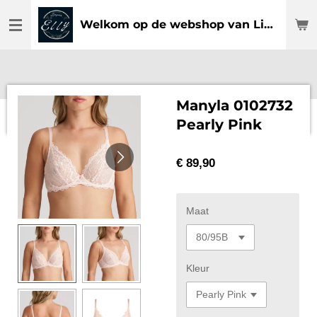
Ga
Welkom op de webshop van Lingerie Elly
direct
naar
de
hoofdinhoud
Manyla 0102732
Pearly Pink
€ 89,90
Maat
Kleur