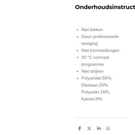
Onderhoudsinstruct
Niet bleken
Geen professionele
reiniging
Niet trommeldrogen
30 °C normaal
programma
Niet strijken
Polyamide:56%,
Elastaan:20%,
Polyester:16%,
Katoen:8%
D
D
S
D
e
e
h
e