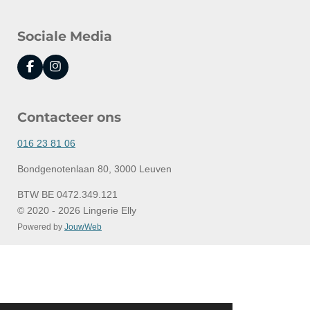
Sociale Media
F
I
a
n
c
s
e
t
Contacteer ons
b
a
o
g
o
r
016 23 81 06
k
a
m
Bondgenotenlaan 80, 3000 Leuven
BTW BE 0472.349.121
© 2020 - 2026 Lingerie Elly
Powered by
JouwWeb