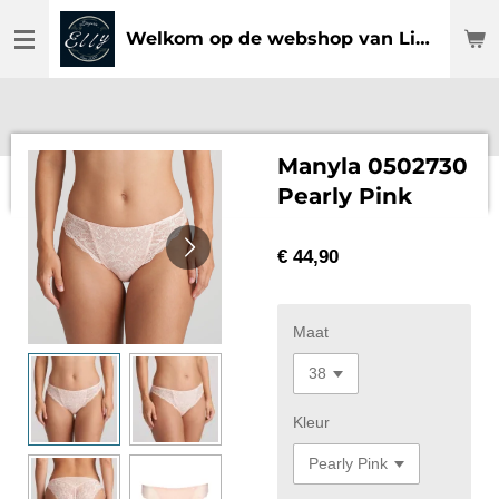
Ga
Welkom op de webshop van Lingerie Elly
direct
naar
de
hoofdinhoud
Manyla 0502730
Pearly Pink
€ 44,90
Maat
Kleur