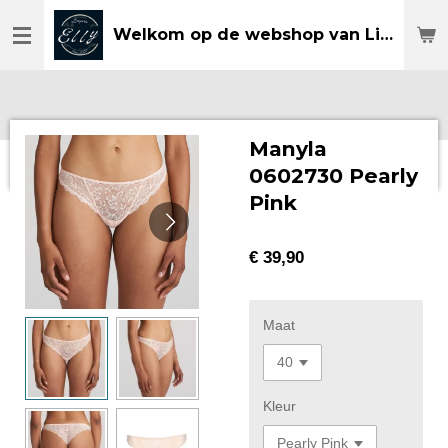
Ga
Welkom op de webshop van Lingerie Elly
direct
naar
de
hoofdinhoud
Manyla
0602730 Pearly
Pink
€ 39,90
Maat
Kleur