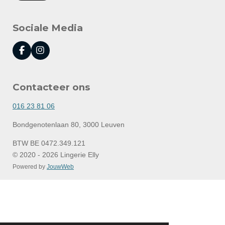
Sociale Media
F
I
a
n
c
s
e
t
Contacteer ons
b
a
o
g
o
r
016 23 81 06
k
a
m
Bondgenotenlaan 80, 3000 Leuven
BTW BE 0472.349.121
© 2020 - 2026 Lingerie Elly
Powered by
JouwWeb