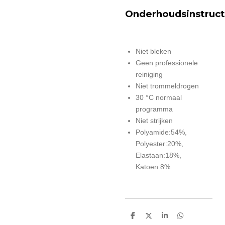
Onderhoudsinstruct
Niet bleken
Geen professionele
reiniging
Niet trommeldrogen
30 °C normaal
programma
Niet strijken
Polyamide:54%,
Polyester:20%,
Elastaan:18%,
Katoen:8%
D
D
S
D