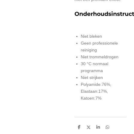
Onderhoudsinstruct
Niet bleken
Geen professionele
reiniging
Niet trommeldrogen
30 °C normaal
programma
Niet strijken
Polyamide:76%,
Elastaan:17%,
Katoen:7%
D
D
S
D
e
e
h
e