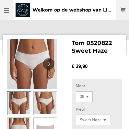
Ga
Welkom op de webshop van Lingerie Elly
direct
naar
de
hoofdinhoud
Tom 0520822
Sweet Haze
€ 39,90
Maat
Kleur