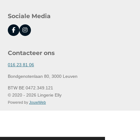
Sociale Media
F
I
a
n
c
s
e
t
Contacteer ons
b
a
o
g
o
r
016 23 81 06
k
a
m
Bondgenotenlaan 80, 3000 Leuven
BTW BE 0472.349.121
© 2020 - 2026 Lingerie Elly
Powered by
JouwWeb