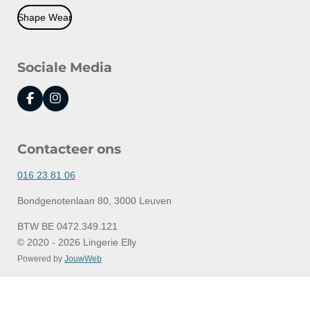
Shape Wear
Sociale Media
F
I
a
n
c
s
e
t
Contacteer ons
b
a
o
g
o
r
016 23 81 06
k
a
m
Bondgenotenlaan 80, 3000 Leuven
BTW BE 0472.349.121
© 2020 - 2026 Lingerie Elly
Powered by
JouwWeb