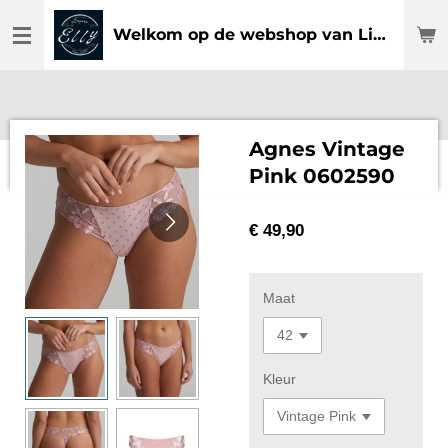
Ga
Welkom op de webshop van Lingerie Elly
direct
naar
de
hoofdinhoud
Agnes Vintage
Pink 0602590
€ 49,90
Maat
Kleur