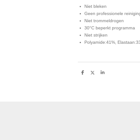
Niet bleken
Geen professionele reinigin
Niet trommeldrogen
30°C beperkt programma
Niet strijken
Polyamide:41%, Elastaan:3
D
D
S
e
e
h
l
e
a
e
l
r
n
e