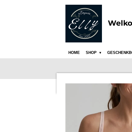
Ga
direct
naar
Welko
de
hoofdinhoud
HOME
SHOP
GESCHENKB