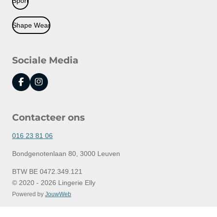
Sport
Shape Wear
Sociale Media
F
I
a
n
c
s
e
t
Contacteer ons
b
a
o
g
o
r
016 23 81 06
k
a
m
Bondgenotenlaan 80, 3000 Leuven
BTW BE 0472.349.121
© 2020 - 2026 Lingerie Elly
Powered by
JouwWeb