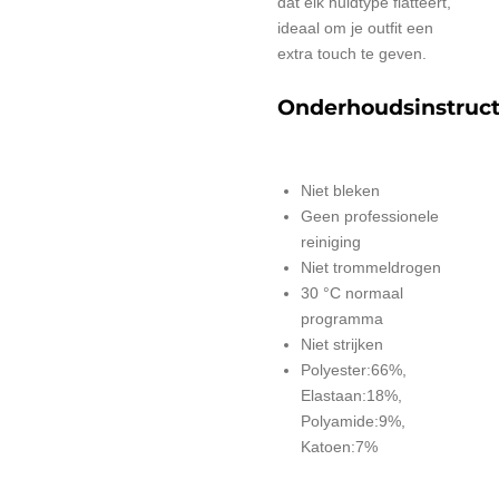
dat elk huidtype flatteert,
ideaal om je outfit een
extra touch te geven.
Onderhoudsinstruct
Niet bleken
Geen professionele
reiniging
Niet trommeldrogen
30 °C normaal
programma
Niet strijken
Polyester:66%,
Elastaan:18%,
Polyamide:9%,
Katoen:7%