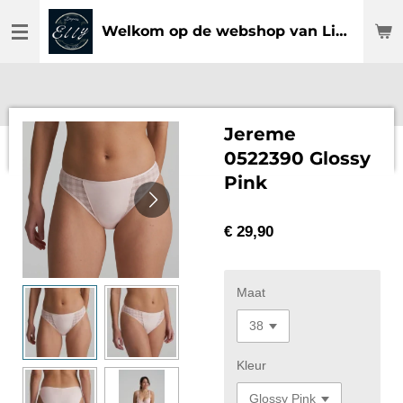
Ga
Welkom op de webshop van Lingerie Elly
direct
naar
de
hoofdinhoud
Jereme
0522390 Glossy
Pink
€ 29,90
Maat
Kleur