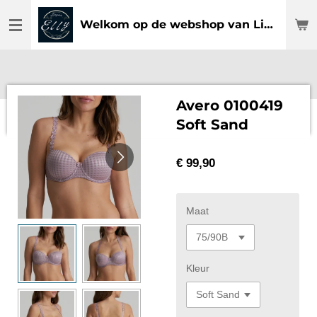
Ga
Welkom op de webshop van Lingerie Elly
direct
naar
de
hoofdinhoud
Avero 0100419
Soft Sand
€ 99,90
Maat
Kleur