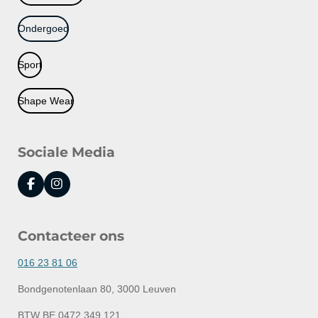
Ondergoed
Sport
Shape Wear
Sociale Media
F
I
a
n
c
s
e
t
Contacteer ons
b
a
o
g
o
r
016 23 81 06
k
a
m
Bondgenotenlaan 80, 3000 Leuven
BTW BE 0472.349.121