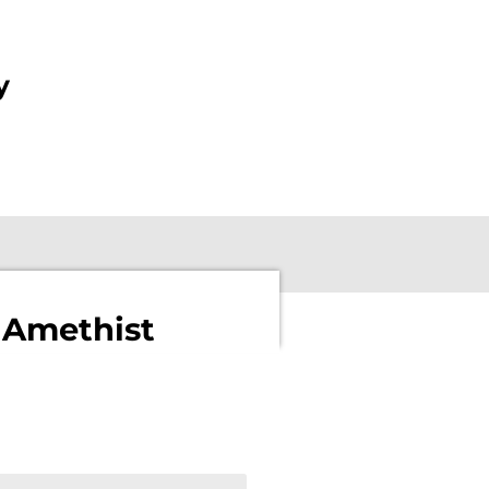
y
 Amethist