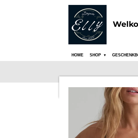
Ga
direct
naar
Welko
de
hoofdinhoud
HOME
SHOP
GESCHENKB