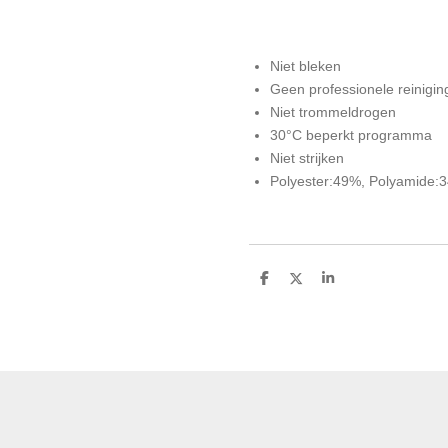
Niet bleken
Geen professionele reinigin
Niet trommeldrogen
30°C beperkt programma
Niet strijken
Polyester:49%, Polyamide:
D
D
S
e
e
h
l
e
a
e
l
r
n
e