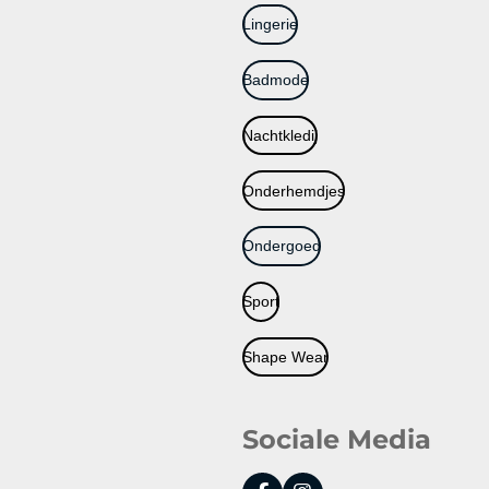
Lingerie
Badmode
Nachtkledij
Onderhemdjes
Ondergoed
Sport
Shape Wear
Sociale Media