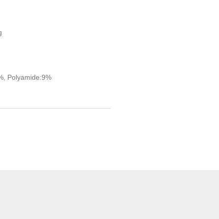
g
1%, Polyamide:9%