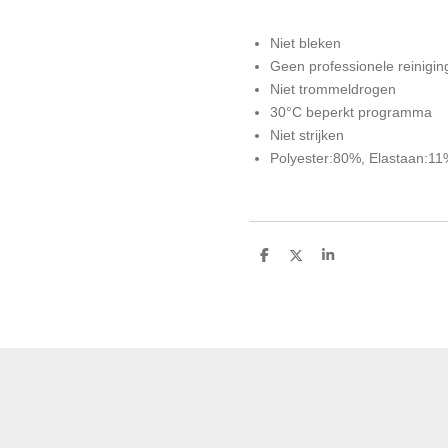
Niet bleken
Geen professionele reinigin
Niet trommeldrogen
30°C beperkt programma
Niet strijken
Polyester:80%, Elastaan:1
D
D
S
e
e
h
l
e
a
e
l
r
n
e