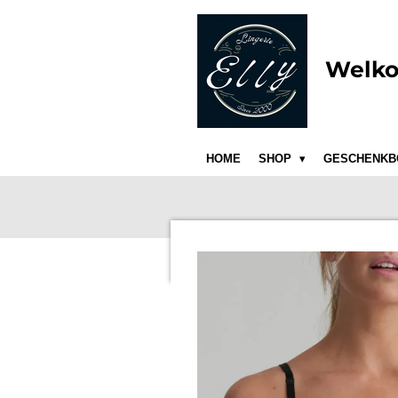
Ga
direct
naar
Welko
de
hoofdinhoud
HOME
SHOP
GESCHENKB