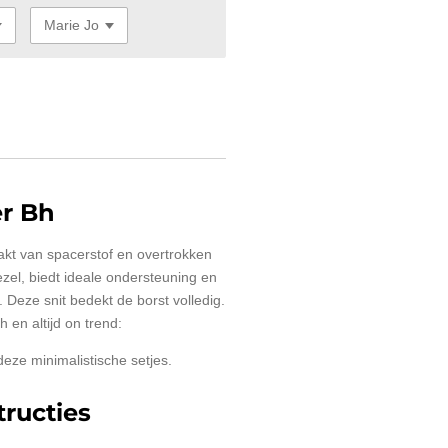
er Bh
kt van spacerstof en overtrokken
zel, biedt ideale ondersteuning en
Deze snit bedekt de borst volledig.
 en altijd on trend:
deze minimalistische setjes.
ructies