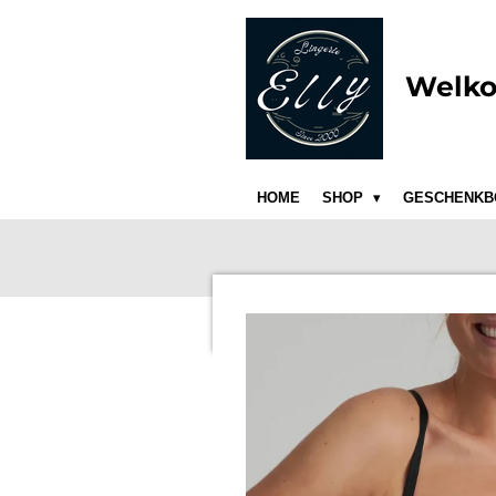
Ga
direct
naar
Welko
de
hoofdinhoud
HOME
SHOP
GESCHENKB