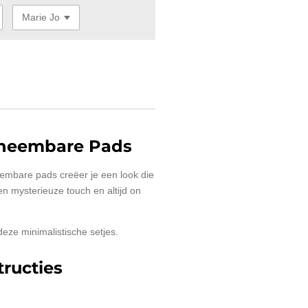
tneembare Pads
embare pads creëer je een look die
een mysterieuze touch en altijd on
deze minimalistische setjes.
ructies