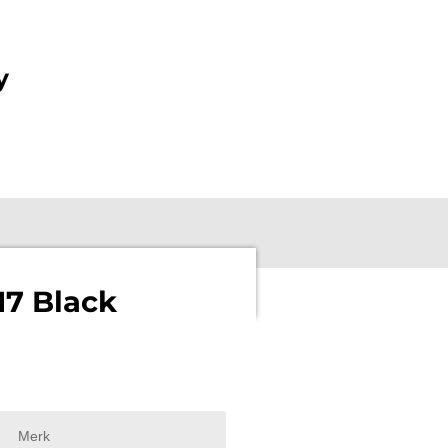
y
17 Black
Merk