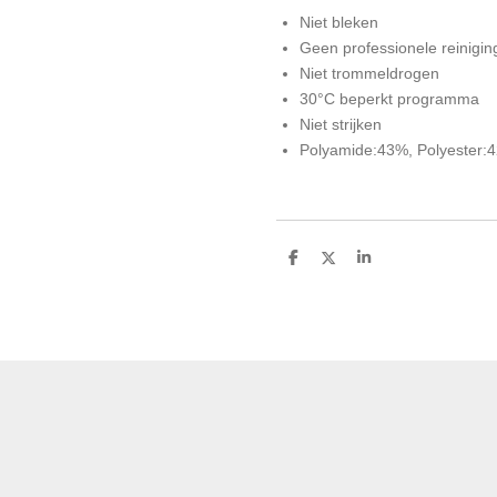
Niet bleken
Geen professionele reinigin
Niet trommeldrogen
30°C beperkt programma
Niet strijken
Polyamide:43%, Polyester:
D
D
S
e
e
h
l
e
a
e
l
r
n
e