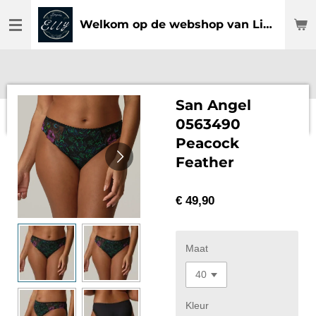
Ga
Welkom op de webshop van Lingerie Elly
direct
naar
de
hoofdinhoud
San Angel
0563490
Peacock
Feather
€ 49,90
Maat
Kleur