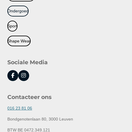
Ondergoed
Sport
Shape Wear
Sociale Media
F
I
a
n
c
s
e
t
Contacteer ons
b
a
o
g
o
r
016 23 81 06
k
a
m
Bondgenotenlaan 80, 3000 Leuven
BTW BE 0472.349.121