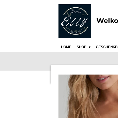
Ga
direct
naar
Welko
de
hoofdinhoud
HOME
SHOP
GESCHENKB