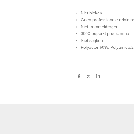
Niet bleken
Geen professionele reinigin
Niet trommeldrogen
30°C beperkt programma
Niet strijken
Polyester:60%, Polyamide:
D
D
S
e
e
h
l
e
a
e
l
r
n
e