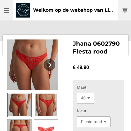
Ga
Welkom op de webshop van Lingerie Elly
direct
naar
de
hoofdinhoud
Jhana 0602790
Fiesta rood
€ 49,90
Maat
Kleur