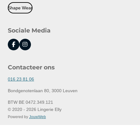
Shape Wear
Sociale Media
F
I
a
n
c
s
e
t
Contacteer ons
b
a
o
g
o
r
016 23 81 06
k
a
m
Bondgenotenlaan 80, 3000 Leuven
BTW BE 0472.349.121
© 2020 - 2026 Lingerie Elly
Powered by
JouwWeb