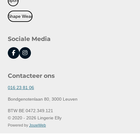
Sport
Shape Wear
Sociale Media
F
I
a
n
c
s
e
t
Contacteer ons
b
a
o
g
o
r
016 23 81 06
k
a
m
Bondgenotenlaan 80, 3000 Leuven
BTW BE 0472.349.121
© 2020 - 2026 Lingerie Elly
Powered by
JouwWeb