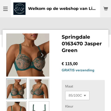
Ga
Welkom op de webshop van Lingerie Elly
direct
naar
de
hoofdinhoud
Springdale
0163470 Jasper
Green
€ 115,00
GRATIS verzending
Maat
Kleur