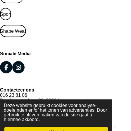
Sport
Shape Wear
Sociale Media
F
I
a
n
c
s
e
t
Contacteer ons
b
a
016 23 81 06
o
g
Bondgenotenlaan 80, 3000 Leuven
o
r
Deze website gebruikt cookies voor analyse-
BTW BE 0472.349.121
k
a
doeleinden en/of het tonen van advertenties. Door
© 2020 - 2026 Lingerie Elly
m
gebruik te blijven maken van de site gaat u
Powered by
JouwWeb
hiermee akkoord.