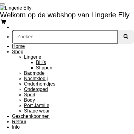
Ga
direct
Welkom op de webshop van Lingerie Elly
naar
de
hoofdinhoud
Home
Shop
Lingerie
BH's
Slippen
Badmode
Nachtkledij
Onderhemdjes
Ondergoed
Sport
Body
Port Jartelle
Shape wear
Geschenkbonnen
Retour
Info