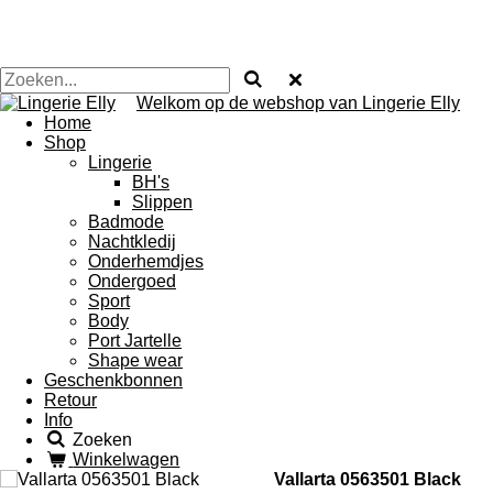
Welkom op de webshop van Lingerie Elly
Home
Shop
Lingerie
BH's
Slippen
Badmode
Nachtkledij
Onderhemdjes
Ondergoed
Sport
Body
Port Jartelle
Shape wear
Geschenkbonnen
Retour
Info
Zoeken
Winkelwagen
Vallarta 0563501 Black