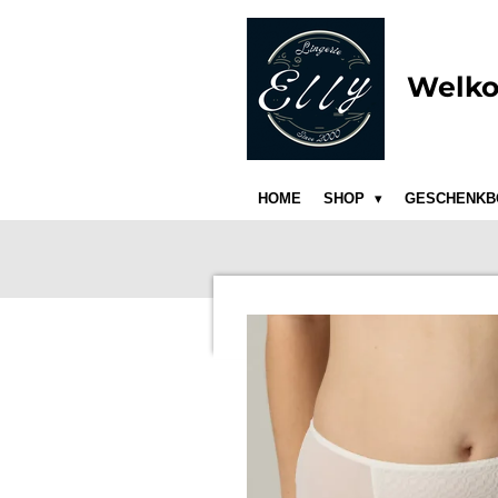
Ga
direct
naar
Welko
de
hoofdinhoud
HOME
SHOP
GESCHENKB