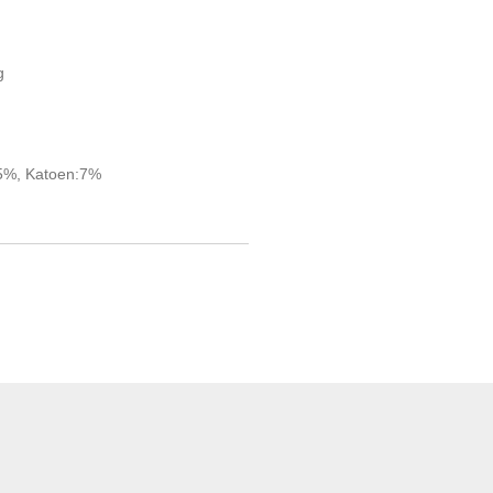
g
5%, Katoen:7%