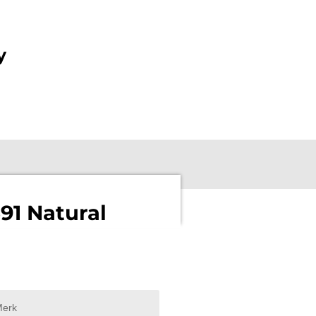
y
91 Natural
erk