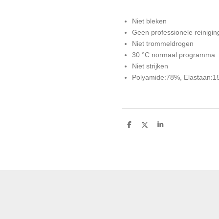
Niet bleken
Geen professionele reinigin
Niet trommeldrogen
30 °C normaal programma
Niet strijken
Polyamide:78%, Elastaan:1
D
D
S
e
e
h
l
e
a
e
l
r
n
e