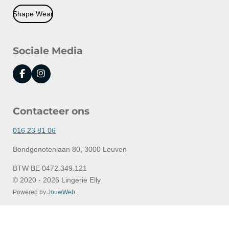
Shape Wear
Sociale Media
F
I
a
n
c
s
e
t
Contacteer ons
b
a
o
g
o
r
016 23 81 06
k
a
m
Bondgenotenlaan 80, 3000 Leuven
BTW BE 0472.349.121
© 2020 - 2026 Lingerie Elly
Powered by
JouwWeb