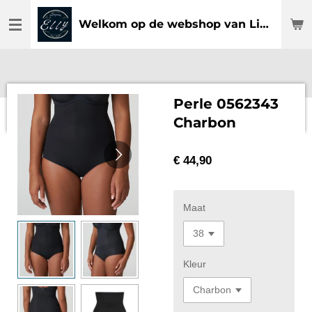
Ga
Welkom op de webshop van Lingerie Elly
direct
naar
de
hoofdinhoud
Perle 0562343
Charbon
€ 44,90
Maat
Kleur