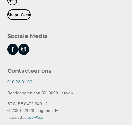
Shape Wear
Sociale Media
F
I
a
n
c
s
e
t
Contacteer ons
b
a
o
g
o
r
016 23 81 06
k
a
m
Bondgenotenlaan 80, 3000 Leuven
BTW BE 0472.349.121
© 2020 - 2026 Lingerie Elly
Powered by
JouwWeb