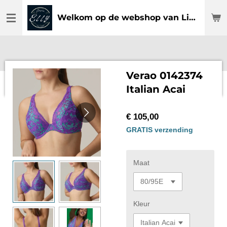
Ga
Welkom op de webshop van Lingerie Elly
direct
naar
de
hoofdinhoud
Verao 0142374
Italian Acai
€ 105,00
GRATIS verzending
Maat
Kleur