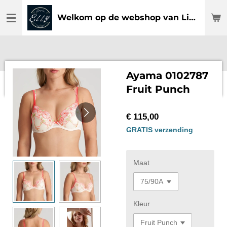
Ga
Welkom op de webshop van Lingerie Elly
direct
naar
de
hoofdinhoud
Ayama 0102787
Fruit Punch
€ 115,00
GRATIS verzending
Maat
Kleur