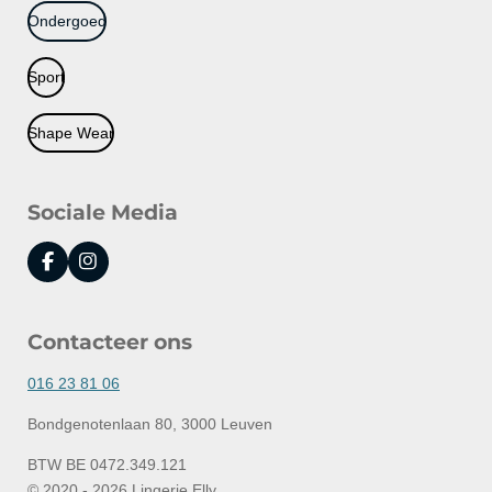
Ondergoed
Sport
Shape Wear
Sociale Media
F
I
a
n
c
s
e
t
Contacteer ons
b
a
o
g
o
r
016 23 81 06
k
a
m
Bondgenotenlaan 80, 3000 Leuven
BTW BE 0472.349.121
© 2020 - 2026 Lingerie Elly